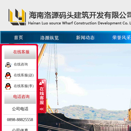
在线客服
在线咨询
在线客服(赵)
在线客服(李)
电话咨询
公司电话
0898-88825558
公司传真