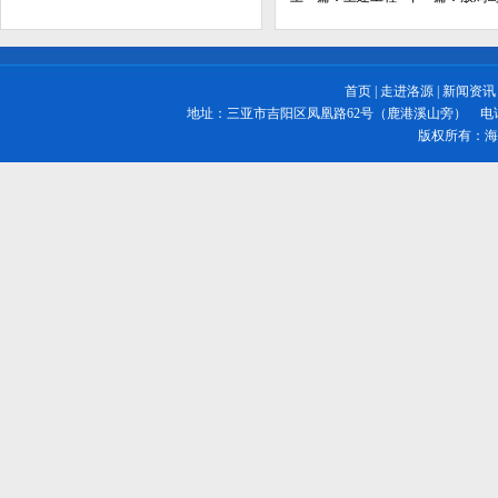
首页
|
走进洛源
|
新闻资讯
地址：三亚市吉阳区凤凰路62号（鹿港溪山旁） 电话：0898-888
版权所有：海