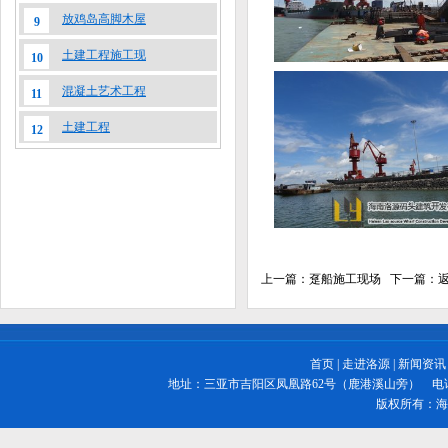
放鸡岛高脚木屋
9
土建工程施工现
10
混凝土艺术工程
11
土建工程
12
上一篇：
趸船施工现场
下一篇：
首页
|
走进洛源
|
新闻资讯
地址：三亚市吉阳区凤凰路62号（鹿港溪山旁） 电话：0898-888
版权所有：海